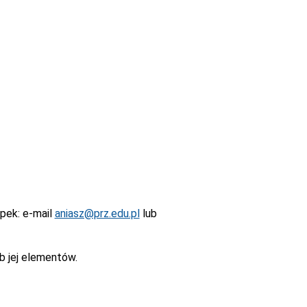
epek
: e-mail
aniasz@prz.edu.pl
lub
b jej elementów.