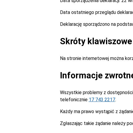
Data sporządzenia deklaracji:
22 wr
Data ostatniego przeglądu deklarac
Deklarację sporządzono na podst
Skróty klawiszowe
Na stronie internetowej można ko
Informacje zwrotn
Wszystkie problemy z dostępnością
telefonicznie
17 743 2217
.
Każdy ma prawo wystąpić z żądanie
Zgłaszając takie żądanie należy po