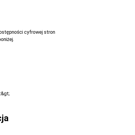
dostępności cyfrowej stron
oniżej.
t&gt;
cja