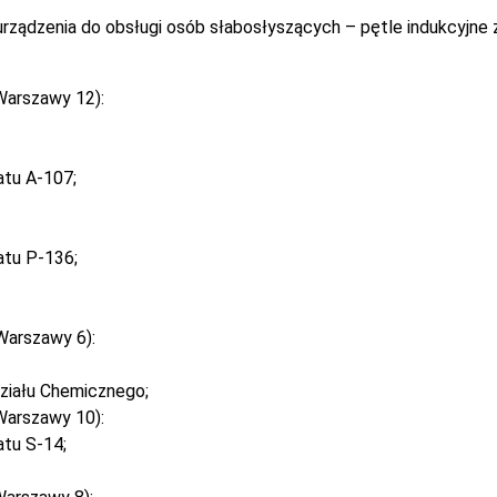
rządzenia do obsługi osób słabosłyszących – pętle indukcyjne
Warszawy 12):
atu A-107;
atu P-136;
Warszawy 6):
ziału Chemicznego;
Warszawy 10):
tu S-14;