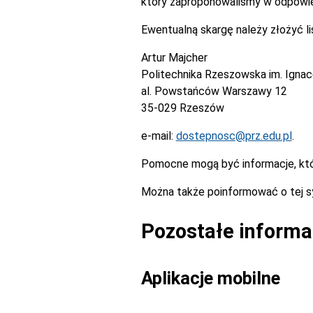
który zaproponowaliśmy w odpowie
Ewentualną skargę należy złożyć l
Artur Majcher
Politechnika Rzeszowska im. Igna
al. Powstańców Warszawy 12
35-029 Rzeszów
e-mail:
dostepnosc@prz.edu.pl
.
Pomocne mogą być informacje, kt
Można także poinformować o tej s
Pozostałe informa
Aplikacje mobilne