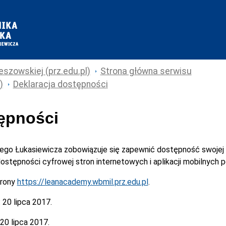
eszowskiej (prz.edu.pl)
Strona główna serwisu
)
Deklaracja dostępności
tępności
cego Łukasiewicza
zobowiązuje się zapewnić dostępność swojej
 dostępności cyfrowej stron internetowych i aplikacji mobilnych
trony
https://leanacademy.wbmil.prz.edu.pl
.
:
20 lipca 2017.
20 lipca 2017.