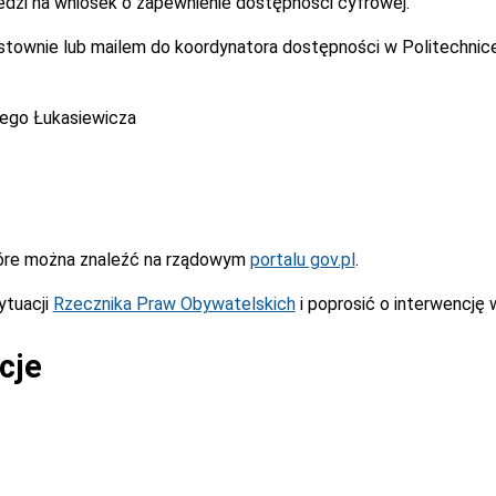
dzi na wniosek o zapewnienie dostępności cyfrowej.
istownie lub mailem do koordynatora dostępności w Politechnic
cego Łukasiewicza
óre można znaleźć na rządowym
portalu gov.pl
.
ytuacji
Rzecznika Praw Obywatelskich
i poprosić o interwencję 
cje