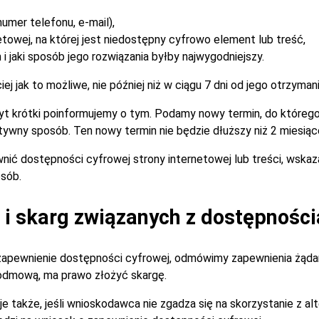
umer telefonu, e-mail),
etowej, na której jest niedostępny cyfrowo element lub treść,
i jaki sposób jego rozwiązania byłby najwygodniejszy.
 jak to możliwe, nie później niż w ciągu 7 dni od jego otrzymani
zbyt krótki poinformujemy o tym. Podamy nowy termin, do które
tywny sposób. Ten nowy termin nie będzie dłuższy niż 2 miesiąc
nić dostępności cyfrowej strony internetowej lub treści, wska
sób.
i skarg związanych z dostępności
zapewnienie dostępności cyfrowej, odmówimy zapewnienia żądan
 odmową, ma prawo złożyć skargę.
je także, jeśli wnioskodawca nie zgadza się na skorzystanie z 