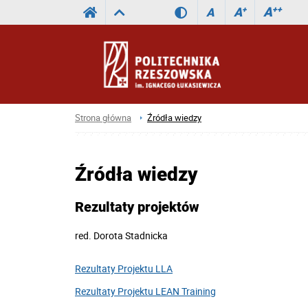
A
++
A
+
A
Strona główna
Źródła wiedzy
Źródła wiedzy
Rezultaty projektów
red.
Dorota Stadnicka
Rezultaty Projektu LLA
Rezultaty Projektu LEAN Training