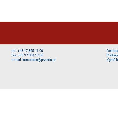
tel.: +48 17 865 11 00
Deklara
fax: +48 17 854 12 60
Polityk
e-mail:
kancelaria@prz.edu.pl
Zgłoś b