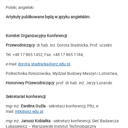
Polski, angielski
Artykuły publikowane będą w języku angielskim.
Komitet Organizacyjny Konferencji
Przewodniczący
: dr hab. inż. Dorota Stadnicka, Prof. uczelni
Tel. +48 17 865 1452, Fax. +48 17 865 1184,
e-mail:
dorota.stadnicka@prz.edu.pl
,
Politechnika Rzeszowska, Wydział Budowy Maszyn i Lotnictwa­,
Honorowy Przewodniczący
: prof. dr hab. inż. Jerzy Łunarski
Sekretariat konferencji
:
mgr inż.
Ewelina Guźla
- sekretarz konferencji, PRz, e-
mail:
mtk@prz.edu.pl
mgr inż.
Janusz
Kobiałka
- sekretarz konferencji, Sieć Badawcza
Łukasiewicz – Warszawski Instytut Technologiczny